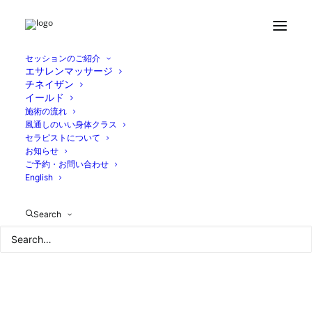
Home
お知らせ
12月スケジュール(セッション&クラス)
745D6E32-7C5D-430C-B8C5-CB9C7320D680
セッションのご紹介
エサレンマッサージ
チネイザン
イールド
施術の流れ
風通しのいい身体クラス
セラピストについて
お知らせ
ご予約・お問い合わせ
English
Search