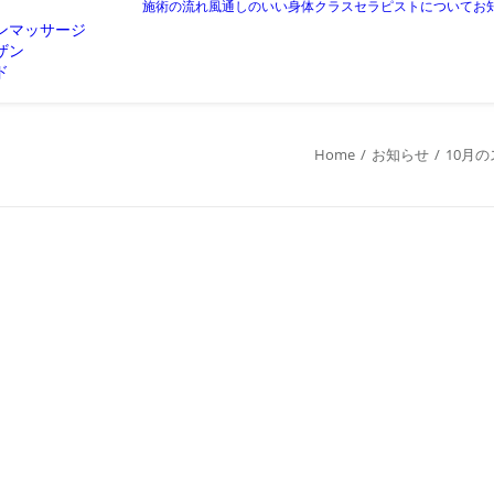
施術の流れ
風通しのいい身体クラス
セラピストについて
お
ンマッサージ
ザン
ド
Home
お知らせ
10月