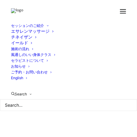
Home
お知らせ
メニューの価格変更のお知らせ
0F9106C9-771A-4EA1-820C-4C640B911019
セッションのご紹介
エサレンマッサージ
チネイザン
イールド
施術の流れ
風通しのいい身体クラス
セラピストについて
お知らせ
ご予約・お問い合わせ
English
Search