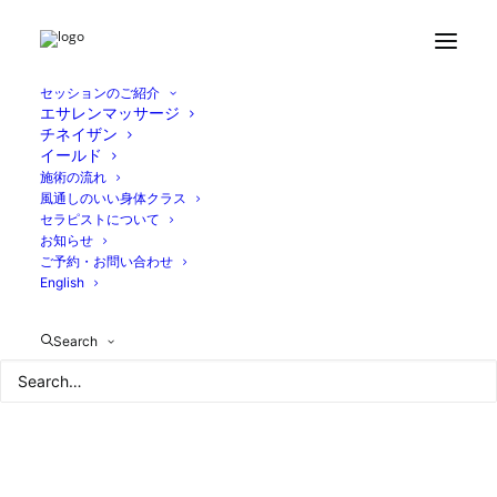
Home
ブログ
｜ポール・ヴァーゼンの植物標本展｜のご案内
セッションのご紹介
エサレンマッサージ
160CB217-27BC-4642-B5C8-AC3F8DB01C03
チネイザン
イールド
施術の流れ
風通しのいい身体クラス
セラピストについて
お知らせ
ご予約・お問い合わせ
English
Search