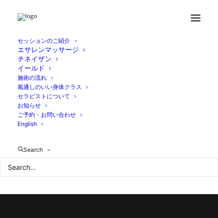
Home
ブログ
セッションルーム近くおすすめvol.1
6CAE87F5-78B0-4EF8-AD35-AEB940B49736
セッションのご紹介
エサレンマッサージ
チネイザン
イールド
施術の流れ
風通しのいい身体クラス
セラピストについて
お知らせ
ご予約・お問い合わせ
English
Search