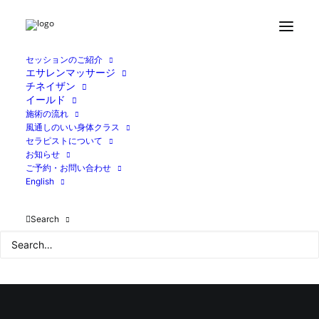
Home
ブログ
休日のこと1
A36CB35D-197E-4E08-880F-084E2A36B572
セッションのご紹介
エサレンマッサージ
チネイザン
イールド
施術の流れ
風通しのいい身体クラス
セラピストについて
お知らせ
ご予約・お問い合わせ
English
Search