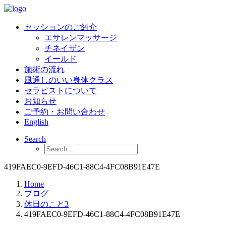
セッションのご紹介
エサレンマッサージ
チネイザン
イールド
施術の流れ
風通しのいい身体クラス
セラピストについて
お知らせ
ご予約・お問い合わせ
English
Search
419FAEC0-9EFD-46C1-88C4-4FC08B91E47E
Home
ブログ
休日のこと3
419FAEC0-9EFD-46C1-88C4-4FC08B91E47E