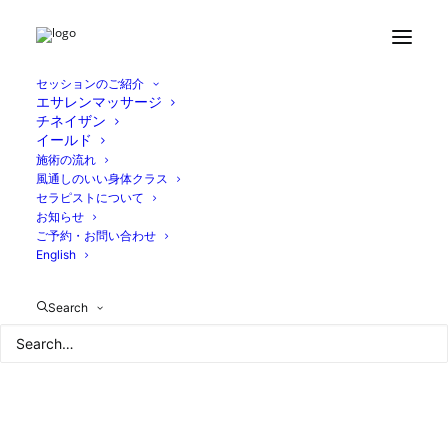
Home
ブログ
西荻窪と田園調布のクラスについて
38980D90-A30B-4F48-B7C5-E26AD8A0AC1E
セッションのご紹介
エサレンマッサージ
チネイザン
イールド
施術の流れ
風通しのいい身体クラス
セラピストについて
お知らせ
ご予約・お問い合わせ
English
Search