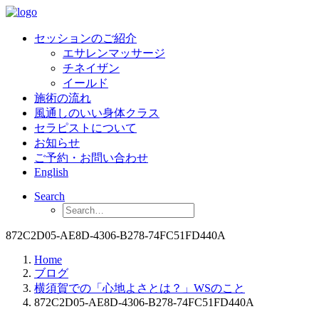
セッションのご紹介
エサレンマッサージ
チネイザン
イールド
施術の流れ
風通しのいい身体クラス
セラピストについて
お知らせ
ご予約・お問い合わせ
English
Search
872C2D05-AE8D-4306-B278-74FC51FD440A
Home
ブログ
横須賀での「心地よさとは？」WSのこと
872C2D05-AE8D-4306-B278-74FC51FD440A