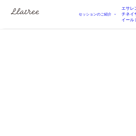
エサレ
チネイ
セッションのご紹介
イール