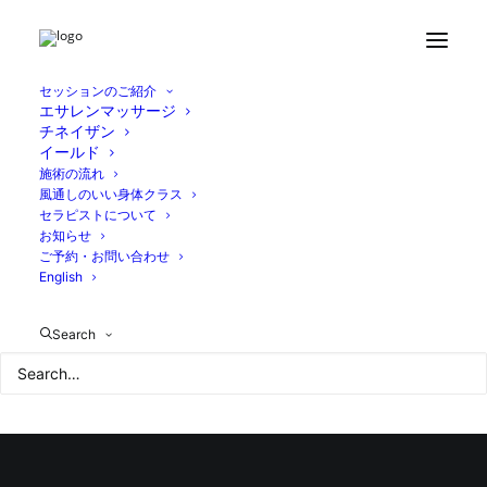
Home
ブログ
6月スタート
0D5FC272-5C25-4E1C-BEDA-FE7C53191726
セッションのご紹介
エサレンマッサージ
チネイザン
イールド
施術の流れ
風通しのいい身体クラス
セラピストについて
お知らせ
ご予約・お問い合わせ
English
Search