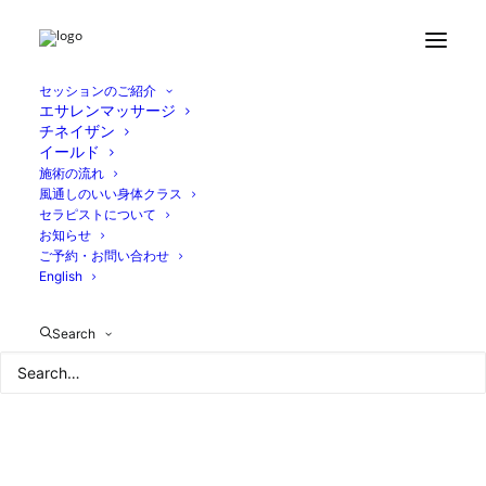
Home
ブログ
雨の中のプチリトリート
894079F1-D6A1-4704-9A13-7FB38883BADB
セッションのご紹介
エサレンマッサージ
チネイザン
イールド
施術の流れ
風通しのいい身体クラス
セラピストについて
お知らせ
ご予約・お問い合わせ
English
Search