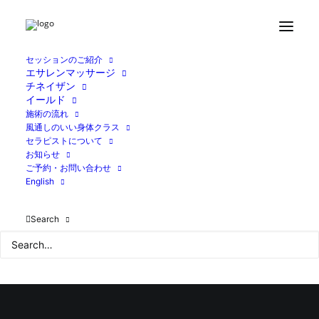
Home
ブログ
身体を通しての気づき
35A91487-2752-4726-97C3-CE007B179BFB
セッションのご紹介
エサレンマッサージ
チネイザン
イールド
施術の流れ
風通しのいい身体クラス
セラピストについて
お知らせ
ご予約・お問い合わせ
English
Search