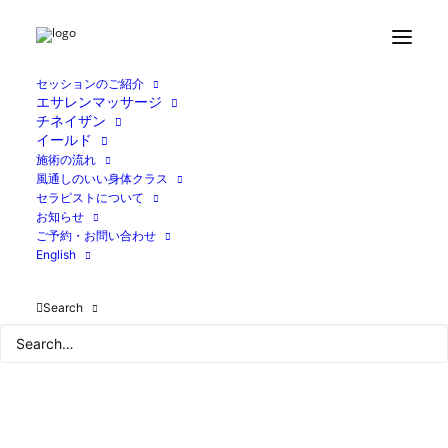
Home
ブログ
山形の旅②
4ACCA9BC-475C-4B40-AC82-ECEE4D6ECA9F
セッションのご紹介
エサレンマッサージ
チネイザン
イールド
施術の流れ
風通しのいい身体クラス
セラピストについて
お知らせ
ご予約・お問い合わせ
English
Search