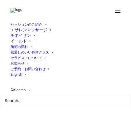
Home
お知らせ
肝臓と腎臓の働きを促すブレンド
1D3ADBB8-1183-4112-AEF6-85624C65A2D2
セッションのご紹介
エサレンマッサージ
チネイザン
イールド
施術の流れ
風通しのいい身体クラス
セラピストについて
お知らせ
ご予約・お問い合わせ
English
Search