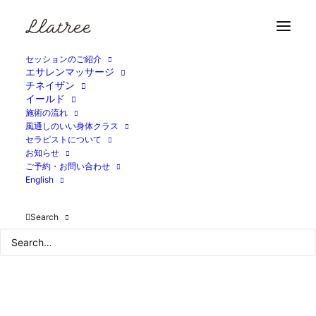
Home
ブログ
冬至の日
3B70F577-B2F7-47EE-AFD0-0B6D9F463B34
セッションのご紹介
エサレンマッサージ
チネイザン
イールド
施術の流れ
風通しのいい身体クラス
セラピストについて
お知らせ
ご予約・お問い合わせ
English
Search