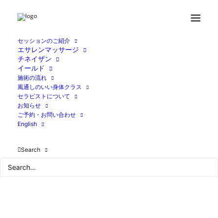
セッションのご紹介
エサレンマッサージ
チネイザン
Home
ブログ
冬至の日
イールド
50586A72-3060-4940-BF4F-F126EA072C32
施術の流れ
風通しのいい身体クラス
セラピストについて
お知らせ
ご予約・お問い合わせ
English
Search