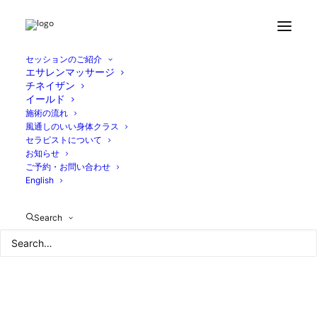
Home
ブログ
心地よい空間と身体
49B8C479-BAF0-4057-B1BD-4D57F231FC79
セッションのご紹介
エサレンマッサージ
チネイザン
イールド
施術の流れ
風通しのいい身体クラス
セラピストについて
お知らせ
ご予約・お問い合わせ
English
Search