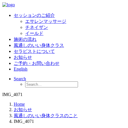
セッションのご紹介
エサレンマッサージ
チネイザン
イールド
施術の流れ
風通しのいい身体クラス
セラピストについて
お知らせ
ご予約・お問い合わせ
English
Search
IMG_4071
Home
お知らせ
風通しのいい身体クラスのこと
IMG_4071