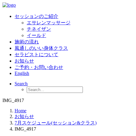
セッションのご紹介
エサレンマッサージ
チネイザン
イールド
施術の流れ
風通しのいい身体クラス
セラピストについて
お知らせ
ご予約・お問い合わせ
English
Search
IMG_4917
Home
お知らせ
7月スケジュール(セッション&クラス)
IMG_4917