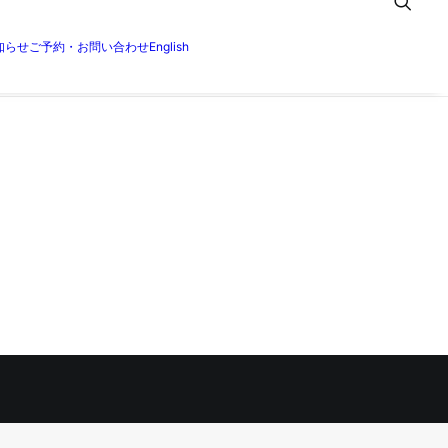
知らせ
ご予約・お問い合わせ
English
ョン&クラス)
5E5C67AB-4BFD-4B3B-9279-92404DAEABBF