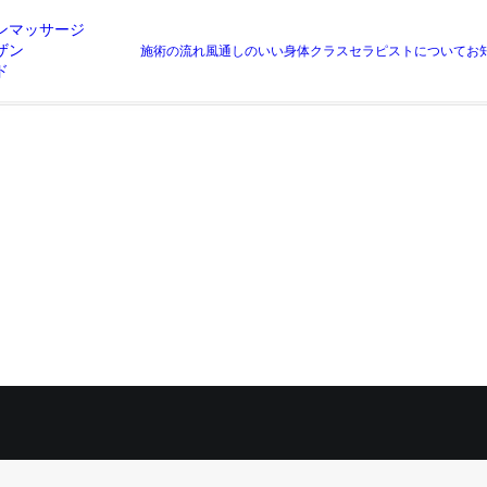
ンマッサージ
ザン
施術の流れ
風通しのいい身体クラス
セラピストについて
お
Home
お知らせ
12月スケジュール(セッシ
ド