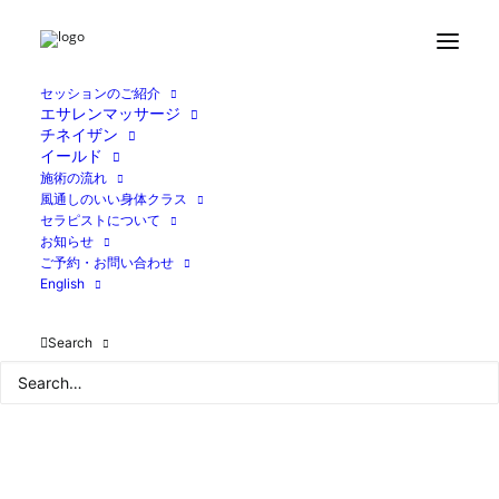
Home
ブログ
小さな、大きな出来事。
IMG_8329
セッションのご紹介
エサレンマッサージ
チネイザン
イールド
施術の流れ
風通しのいい身体クラス
セラピストについて
お知らせ
ご予約・お問い合わせ
English
Search