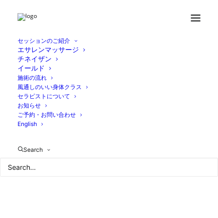
Home
ブログ
リトリート
650B45E9-40EF-4DE4-A697-D2C0EDF7DB14
セッションのご紹介
エサレンマッサージ
チネイザン
イールド
施術の流れ
風通しのいい身体クラス
セラピストについて
お知らせ
ご予約・お問い合わせ
English
Search