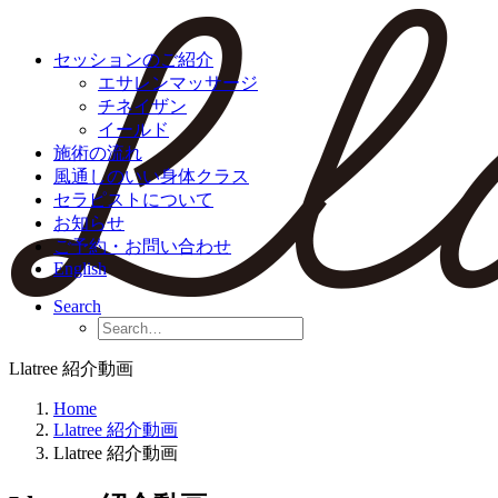
セッションのご紹介
エサレンマッサージ
チネイザン
イールド
施術の流れ
風通しのいい身体クラス
セラピストについて
お知らせ
ご予約・お問い合わせ
English
Search
Llatree 紹介動画
Home
Llatree 紹介動画
Llatree 紹介動画