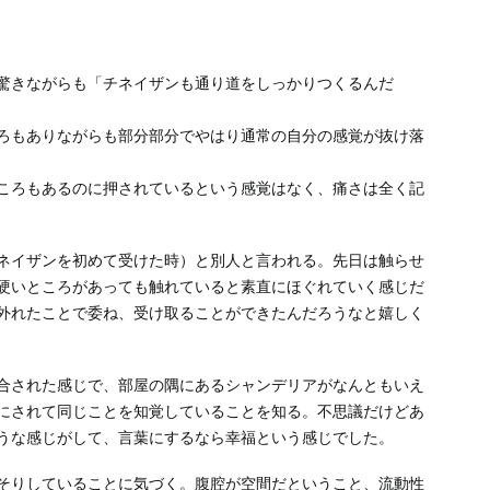
驚きながらも「チネイザンも通り道をしっかりつくるんだ
ろもありながらも部分部分でやはり通常の自分の感覚が抜け落
ころもあるのに押されているという感覚はなく、痛さは全く記
ネイザンを初めて受けた時）と別人と言われる。先日は触らせ
硬いところがあっても触れていると素直にほぐれていく感じだ
外れたことで委ね、受け取ることができたんだろうなと嬉しく
合された感じで、部屋の隅にあるシャンデリアがなんともいえ
にされて同じことを知覚していることを知る。不思議だけどあ
うな感じがして、言葉にするなら幸福という感じでした。
そりしていることに気づく。腹腔が空間だということ、流動性