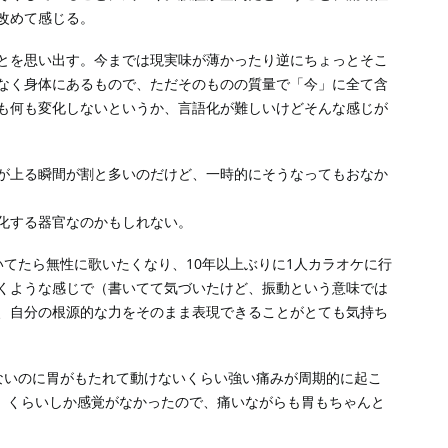
改めて感じる。
とを思い出す。今までは現実味が薄かったり逆にちょっとそこ
なく身体にあるもので、ただそのものの質量で「今」に全て含
も何も変化しないというか、言語化が難しいけどそんな感じが
が上る瞬間が割と多いのだけど、一時的にそうなってもおなか
化する器官なのかもしれない。
てたら無性に歌いたくなり、10年以上ぶりに1人カラオケに行
くような感じで（書いてて気づいたけど、振動という意味では
、自分の根源的な力をそのまま表現できることがとても気持ち
ないのに胃がもたれて動けないくらい強い痛みが周期的に起こ
」くらいしか感覚がなかったので、痛いながらも胃もちゃんと