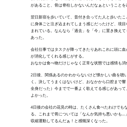
があること、骨は脊柱しかないんだなぁということを
翌日新宿を歩いていて、昔付き合ってた人と歩いたこ
に身体ごと注ぎ込まれてしまう感じだったけど、境目
まれている。なんなら「過去」を「今」に置き換えて
あった。
会社仕事ではタスクが降ってきたりあれこれに頭に血
が消化してくれる感じがする。
おなかは食べ物だけじゃなく正常な状態では感情も消
2日後、関係あるのかわからないけど懐かしい曲を聴い
く。決してうまくはないけど、おなかから口腔まで響
全身だった）今までで一番よく歌えてる感じがあって
よかった。
4日後の会社の花見の時は、たくさん食べたわけでも
る。これまで胃については「なんか気持ち悪いかも…
収縮運動してるんだぁ！と感慨深くなった。