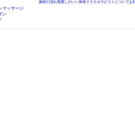
施術の流れ
風通しのいい身体クラス
セラピストについて
お
ンマッサージ
ザン
ド