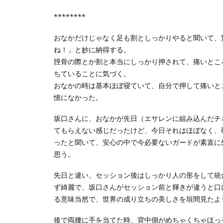
********
おなかだけじゃなく足も割としっかりやると聞いて、
ね！」と妙に納得する。
脛骨の際とか割と本当にしっかり押されて、痛いとこ
ちていることに気づく。
おなかの時は基本ほぼ寝ていて、自分で押して痛いと
憶になかった。
坂口さんに、おなかが先日（エサレンに組み込んだチ
てもらえない感じだったけど、今日それはほぼなく、
ったと聞いて、安心の中で今必要ないガードが素直に
思う。
先日と違い、セッション後はしっかり人の形をして統
ず綺麗で、坂口さんがセッション前と輝きが違うと口
る意味当然で、世界の成り立ちの美しさを垣間見たよ
後で両腰に手を当てた時、背中側がめちゃくちゃほっ