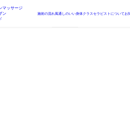
ンマッサージ
ザン
Month: 8月 2023
施術の流れ
風通しのいい身体クラス
セラピストについて
お
ド
2026年8月1日
8月のスケジュール
9月のご予約も受付中です。