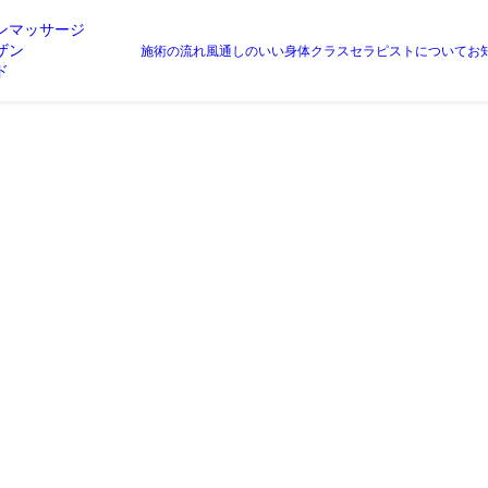
ンマッサージ
ザン
施術の流れ
風通しのいい身体クラス
セラピストについて
お
ド