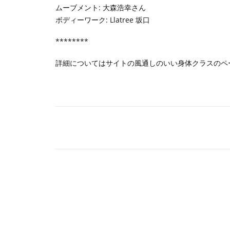
ムーブメント: 大森浩幸さん
ボディーワーク: Llatree 坂口
********
詳細についてはサイトの
風通しのいい身体クラス
のペ