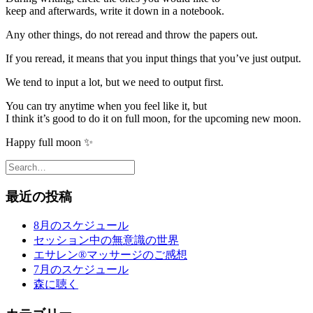
keep and afterwards, write it down in a notebook.
Any other things, do not reread and throw the papers out.
If you reread, it means that you input things that you’ve just output.
We tend to input a lot, but we need to output first.
You can try anytime when you feel like it, but
I think it’s good to do it on full moon, for the upcoming new moon.
Happy full moon ✨
最近の投稿
8月のスケジュール
セッション中の無意識の世界
エサレン®︎マッサージのご感想
7月のスケジュール
森に聴く