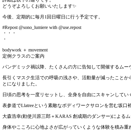
どうぞよろしくお願いいたします✨
今後、定期的に毎月1回日曜日に行う予定です。
#Repost @sono_lumiere with @use.repost
・・・
・
bodywork ＋ movement
定例クラスのご案内
パンデミック禍以降、たくさんの方に告知して開催するムー
長引くマスク生活での呼吸の浅さや、活動量が減ったことか
とになりました。
日頃の思考を一度リセットし、全身を自由にスキャンしてい
表参道でLlatreeという素敵なボディワークサロンを営む坂
大森浩幸(勅使川原三郎＋KARAS 創成期のダンサー)によ
身体やこころに心地よさが広がっていくような体験を積み重