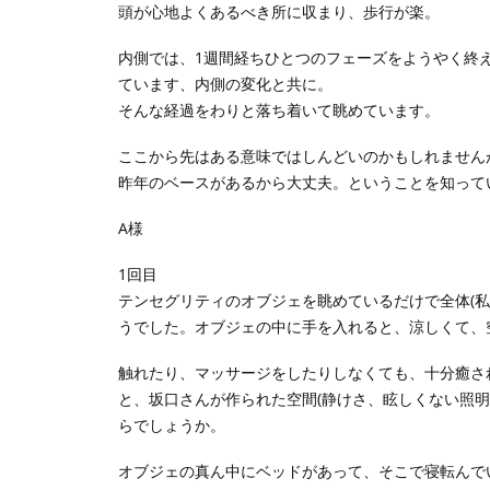
頭が心地よくあるべき所に収まり、歩行が楽。
内側では、1週間経ちひとつのフェーズをようやく終
ています、内側の変化と共に。
そんな経過をわりと落ち着いて眺めています。
ここから先はある意味ではしんどいのかもしれません
昨年のベースがあるから大丈夫。ということを知って
A様
1回目
テンセグリティのオブジェを眺めているだけで全体(
うでした。オブジェの中に手を入れると、涼しくて、
触れたり、マッサージをしたりしなくても、十分癒さ
と、坂口さんが作られた空間(静けさ、眩しくない照
らでしょうか。
オブジェの真ん中にベッドがあって、そこで寝転んで