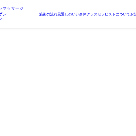
ンマッサージ
ザン
施術の流れ
風通しのいい身体クラス
セラピストについて
お
ド