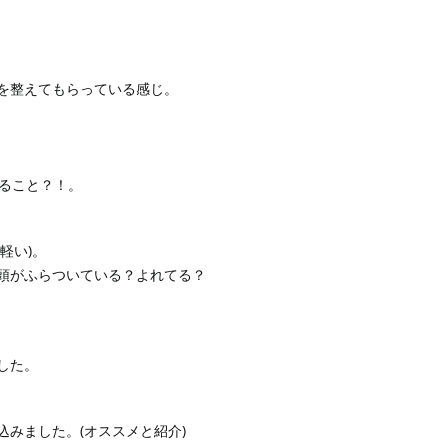
を整えてもらっている感じ。
れること？！。
軽い)。
頭がふらついている？よれてる？
した。
みました。(オススメと紹介)