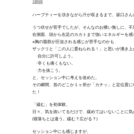
2回目
ハーブティーを頂きながら汗が収まるまで、坂口さん
うつ伏せが苦手でしたが、そんなのお構い無しに、不
右側面、頭から右足のカカトまで強いエネルギーを感じ
※胸の脂肪が圧迫される感じが苦手なのかも
ザックリと「この人に委ねられる！」と思いが沸き上
·自分に許可しよう。
·辛くも痛くもない。
·力を抜こう。
と、セッション中に考えを改めた。
その瞬間、首のどこか１ヶ所が「カチッ」と定位置に
た！
「緩む」を初体験。
日々、気を抜いてるだけで、緩めてはいないことに気
(寝落ちとは違う。緩む？広がる？)
セッション中にも感じますが、