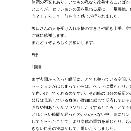
体調の不安もあり、いつもの私なら改善することばか
ところが、セッションの回を重ねる度に、「足腰他、
向？！」らしき、前を向く感じが得られました。
坂口さんの人を受け入れる懐の大きさや聞き上手、空
ご縁に感謝します。
またどうぞよろしくお願いします。
E様
1回目
まず玄関から入った瞬間に、とても整っている空間が
セッションがはじまってからは、ベッドに横たわり、
て声かけしてくれるのですが、その時の自分の反応の
普段は見逃している身体が微細に感じて反応している
お腹や胸あたりがソワソワしたりするところ、とても
どれくらい時間が経ったのかわからない中、急にワン
してもらったことで、より身体の重力を感じたり、起
きない自分の寝息がして、驚いたりしました。