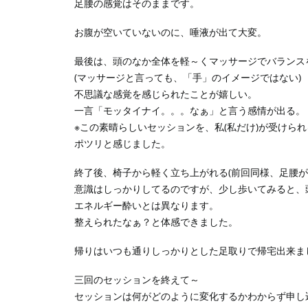
足腰の感覚はそのままです。
お腹が空いていないのに、唾液が出て大変。
最後は、頭のなか全体を軽～くマッサージでバランス
(マッサージと言っても、「手」のイメージではない)
不思議な感覚を感じられたことが嬉しい。
一言「モッタイナイ。。。なぁ」と言う感情が出る。
※この素晴らしいセッションを、私(私だけ)が受けら
ポツリと感じました。
終了後、椅子から軽く立ち上がれる(前回同様、足腰が
意識はしっかりしてるのですが、少し歩いてみると、
エネルギー酔いとは異なります。
整えられたなぁ？と体感できました。
帰りはいつも通りしっかりとした足取りで帰宅出来ま
三回のセッションを終えて～
セッションは何がどのように変化するかわからず申し込