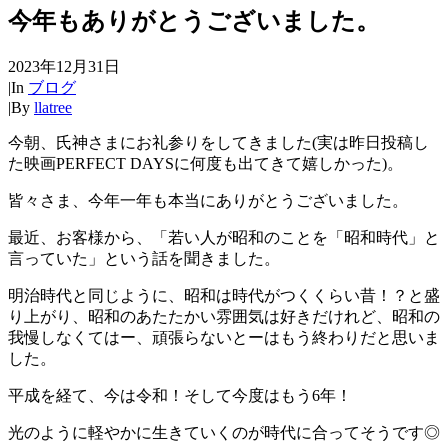
今年もありがとうございました。
2023年12月31日
|
In
ブログ
|
By
llatree
今朝、氏神さまにお礼参りをしてきました(実は昨日投稿し
た映画PERFECT DAYSに何度も出てきて嬉しかった)。
皆々さま、今年一年も本当にありがとうございました。
最近、お客様から、「若い人が昭和のことを「昭和時代」と
言っていた」という話を聞きました。
明治時代と同じように、昭和は時代がつくくらい昔！？と盛
り上がり、昭和のあたたかい雰囲気は好きだけれど、昭和の
我慢しなくてはー、頑張らないとーはもう終わりだと思いま
した。
平成を経て、今は令和！そして今度はもう6年！
光のように軽やかに生きていくのが時代に合ってそうです◎