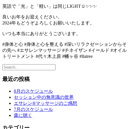
英語で「光」と「軽い」は同じLIGHT☺︎✨✨✨
良いお年をお迎えください。
2024年もどうぞよろしくお願いいたします。
いつも本当にありがとうございます。
#身体と心 #身体と心を整える #深いリラクゼーションからそ
の先へ #エサレンマッサージ #チネイザン #イールド #オイル
トリートメント #代々木上原 #幡ヶ谷 #llatree
最近の投稿
8月のスケジュール
セッション中の無意識の世界
エサレン®︎マッサージのご感想
7月のスケジュール
森に聴く
カテゴリー